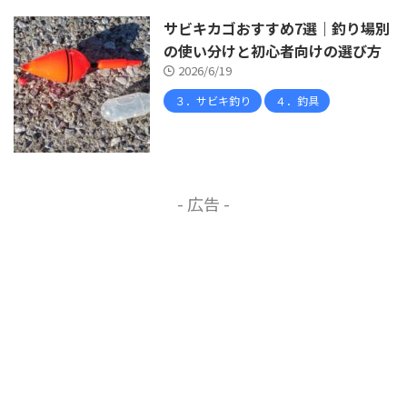
サビキカゴおすすめ7選｜釣り場別
の使い分けと初心者向けの選び方
2026/6/19
３．サビキ釣り
４．釣具
- 広告 -