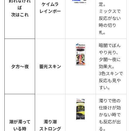
釣れなけれ
ケイムラ
定。
ば
レインボー
ミックスで
次はこれ
反応がない
時の切り
札。
暗闇でぼん
やり光り、
夕闇〜夜に
夕方〜夜
蓄光スキン
効果大。
3色スキンで
反応も見や
すい。
濁りで他の
仕掛けが効
かない時で
潮が濁って
濁り潮
も反応が出
いる時
ストロング
る。