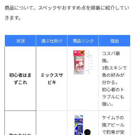
商品について、スペックやおすすめ点を順番に紹介してい
きます。
状況
選ぶ仕掛け
商品リンク
理由
コスパ最
強。
3色スキンで
初心者はま
ミックスサ
魚の好みが
ずこれ
ビキ
分かる。
初心者のト
ラブルにも
強い。
ケイムラの
強アピール
で釣果が安