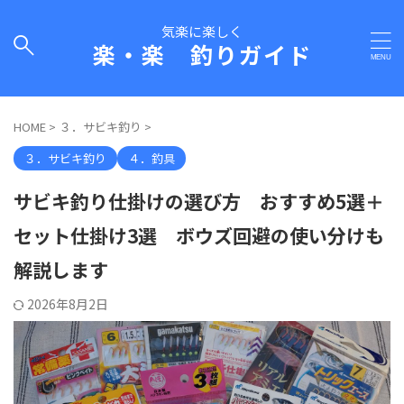
気楽に楽しく
楽・楽 釣りガイド
HOME
>
３．サビキ釣り
>
３．サビキ釣り
４．釣具
サビキ釣り仕掛けの選び方 おすすめ5選＋
セット仕掛け3選 ボウズ回避の使い分けも
解説します
2026年8月2日