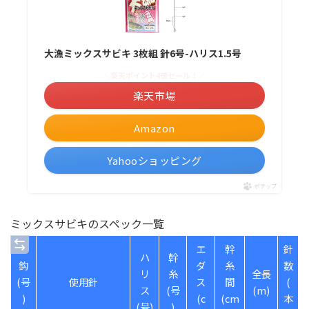
大漁ミックスサビキ 3枚組 針6号-ハリス1.5号
＼楽天ポイント4倍セール！／
楽天市場
Amazon
Yahooショッピング
ポチップ
ミックスサビキのスペック一覧
エ
幹
針
ハ
幹
鈎
ダ
糸
数
リ
糸
全長
(号
使用針
ス
間
(
ス
(号
(m)
)
(c
(cm
本
(号)
)