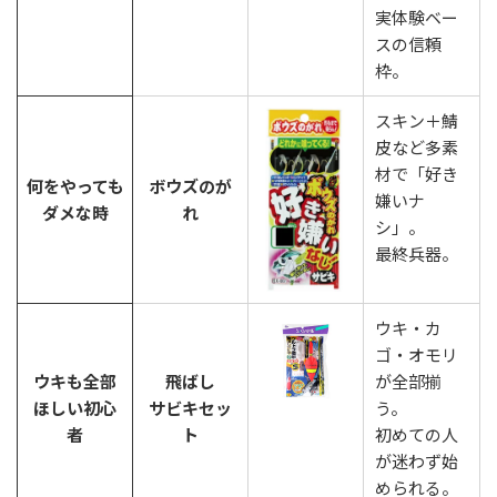
実体験ベー
スの信頼
枠。
スキン＋鯖
皮など多素
材で「好き
何をやっても
ボウズのが
嫌いナ
ダメな時
れ
シ」。
最終兵器。
ウキ・カ
ゴ・オモリ
ウキも全部
飛ばし
が全部揃
ほしい初心
サビキセッ
う。
者
ト
初めての人
が迷わず始
められる。