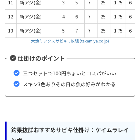
11
新アジ(金)
3
5
7
25
1.75
6
12
新アジ(金)
4
6
7
25
1.75
6
13
新アジ(金)
5
7
7
25
1.75
6
大漁ミックスサビキ 3枚組 (takamiya.co.jp)
仕掛けのポイント
三つセットで100円ちょいとコスパがいい
スキン3色ありその日の魚の好みがわかる
釣果抜群おすすめサビキ仕掛け：
ケイムラレイ
ンボー