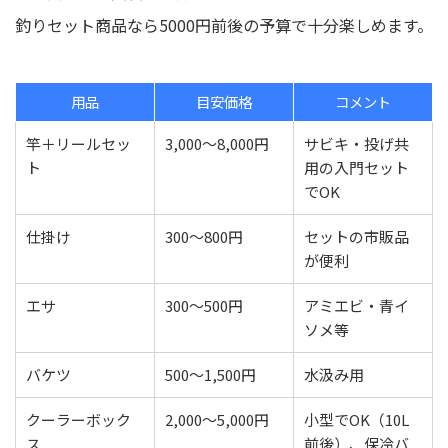
釣りセット商品なら5000円前後の予算で十分楽しめます。
用品
目安価格
コメント
竿＋リールセッ
3,000〜8,000円
サビキ・投げ共
ト
用の入門セット
でOK
仕掛け
300〜800円
セットの市販品
が便利
エサ
300〜500円
アミエビ・青イ
ソメ等
バケツ
500〜1,500円
水汲み用
クーラーボック
2,000〜5,000円
小型でOK（10L
ス
前後）、保冷バ