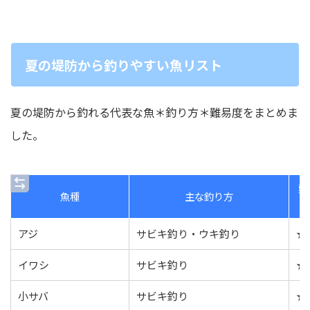
夏の堤防から釣りやすい魚リスト
夏の堤防から釣れる代表な魚＊釣り方＊難易度をまとめま
した。
難
魚種
主な釣り方
アジ
サビキ釣り・ウキ釣り
★
イワシ
サビキ釣り
★
小サバ
サビキ釣り
★