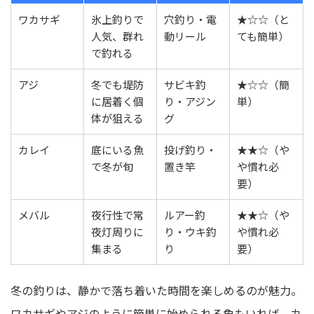
ワカサギ
氷上釣りで
穴釣り・電
★☆☆（と
人気、群れ
動リール
ても簡単）
で釣れる
アジ
冬でも堤防
サビキ釣
★☆☆（簡
に居着く個
り・アジン
単）
体が狙える
グ
カレイ
底にいる魚
投げ釣り・
★★☆（や
で冬が旬
置き竿
や慣れ必
要）
メバル
夜行性で常
ルアー釣
★★☆（や
夜灯周りに
り・ウキ釣
や慣れ必
集まる
り
要）
冬の釣りは、静かで落ち着いた時間を楽しめるのが魅力。
ワカサギやアジのように簡単に始められる魚もいれば、カ