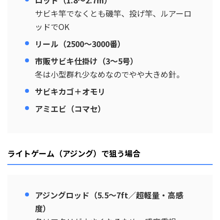
ロッド（1.8〜2.7m）
サビキ竿でなくとも磯竿、投げ竿、ルアーロ
ッドでOK
リール（2500〜3000番）
市販サビキ仕掛け（3〜5号）
冬は小型群れ少なめなのでやや大きめ針。
サビキカゴ＋オモリ
アミエビ（コマセ）
ライトゲーム（アジング）で狙う場合
アジングロッド（5.5〜7ft／超軽量・高感
度）