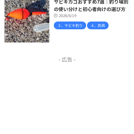
サビキカゴおすすめ7選｜釣り場別
の使い分けと初心者向けの選び方
2026/6/19
３．サビキ釣り
４．釣具
- 広告 -