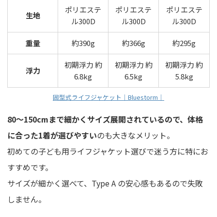
ポリエステ
ポリエステ
ポリエステ
生地
ル300D
ル300D
ル300D
重量
約390g
約366g
約295g
初期浮力 約
初期浮力 約
初期浮力 約
浮力
6.8kg
6.5kg
5.8kg
固型式ライフジャケット｜Bluestorm｜
80〜150cmまで細かくサイズ展開されているので、体格
に合った1着が選びやすい
のも大きなメリット。
初めての子ども用ライフジャケット選びで迷う方に特にお
すすめです。
サイズが細かく選べて、Type A の安心感もあるので失敗
しません。