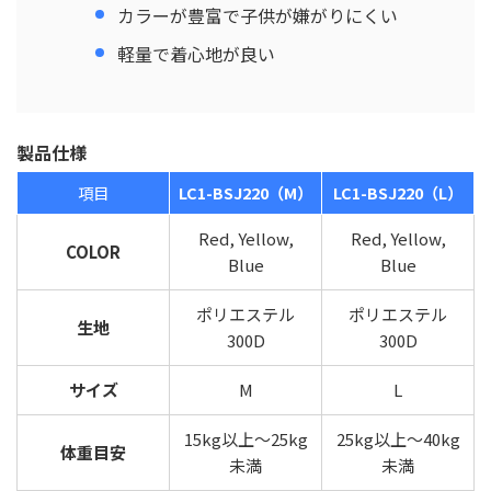
カラーが豊富で子供が嫌がりにくい
軽量で着心地が良い
製品仕様
項目
LC1-BSJ220（M）
LC1-BSJ220（L）
Red, Yellow,
Red, Yellow,
COLOR
Blue
Blue
ポリエステル
ポリエステル
生地
300D
300D
サイズ
M
L
15kg以上〜25kg
25kg以上〜40kg
体重目安
未満
未満