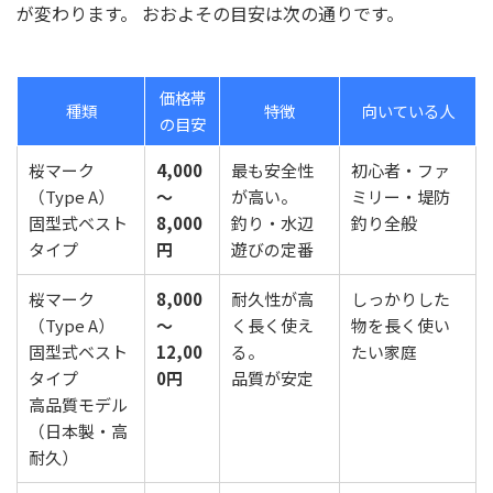
が変わります。 おおよその目安は次の通りです。
価格帯
種類
特徴
向いている人
の目安
桜マーク
4,000
最も安全性
初心者・ファ
（Type A）
〜
が高い。
ミリー・堤防
固型式ベスト
8,000
釣り・水辺
釣り全般
タイプ
円
遊びの定番
桜マーク
8,000
耐久性が高
しっかりした
（Type A）
〜
く長く使え
物を長く使い
固型式ベスト
12,00
る。
たい家庭
タイプ
0円
品質が安定
高品質モデル
（日本製・高
耐久）