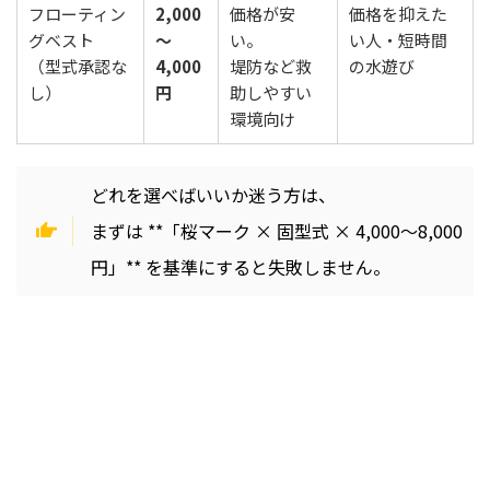
フローティン
2,000
価格が安
価格を抑えた
グベスト
〜
い。
い人・短時間
（型式承認な
4,000
堤防など救
の水遊び
し）
円
助しやすい
環境向け
どれを選べばいいか迷う方は、
まずは **「桜マーク × 固型式 × 4,000〜8,000
円」** を基準にすると失敗しません。