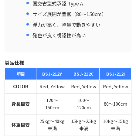
国交省型式承認 Type A
サイズ展開が豊富（80〜150cm）
浮力が高く、軽量で動きやすい
発色が良く視認性が高い
製品仕様
項目
BSJ-212Y
BSJ-212C
BSJ-212I
COLOR
Red, Yellow
Red, Yellow
Red, Yellow
120～
100～
身長目安
80～100cm
150cm
120cm
25kg～40kg
15kg～25kg
10kg～15kg
体重目安
未満
未満
未満