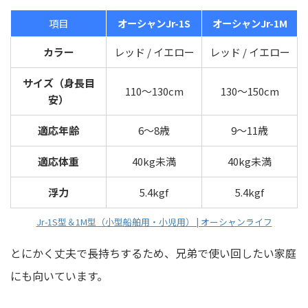
項目
オーシャンJr-1S
オーシャンJr-1M
カラー
レッド / イエロー
レッド / イエロー
サイズ（身長目
110～130cm
130～150cm
安）
適応年齢
6～8歳
9～11歳
適応体重
40kg未満
40kg未満
浮力
5.4kgf
5.4kgf
Jr-1S型＆1M型（小型船舶用・小児用） | オーシャンライフ
とにかく丈夫で長持ちするため、兄弟で使い回したい家庭
にも向いています。