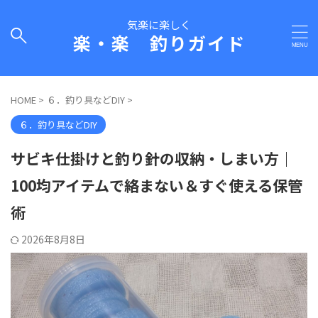
気楽に楽しく
楽・楽 釣りガイド
HOME
>
６．釣り具などDIY
>
６．釣り具などDIY
サビキ仕掛けと釣り針の収納・しまい方｜
100均アイテムで絡まない＆すぐ使える保管
術
2026年8月8日