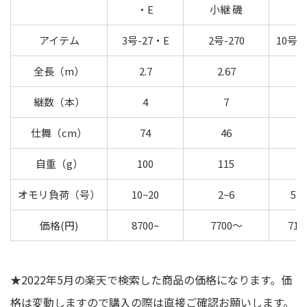
・E
小継 磯
アイテム
3号-27・E
2号-270
10号-2
全長（m）
2.7
2.67
2.
継数（本）
4
7
4
仕舞（cm）
74
46
7
自重（g）
100
115
15
オモリ負荷（号）
10~20
2~6
5～
価格(円)
8700~
7700～
71
★2022年5月の楽天で検索した商品の価格になります。価
格は変動しますので購入の際は直接ご確認お願いします。