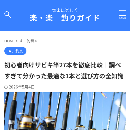
気楽に楽しく
楽・楽 釣りガイド
HOME
>
４．釣具
>
４．釣具
初心者向けサビキ竿27本を徹底比較｜調べ
すぎて分かった最適な1本と選び方の全知識
2026年5月4日