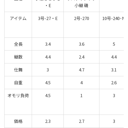
・E
小継 磯
アイテム
3号-27・E
2号-270
10号-240･N
全長
3.4
3.6
5
継数
4.4
2.4
4.4
仕舞
3
4.7
3.1
自重
4.5
4
2.6
オモリ負荷
4.5
1
3
価格
2.3
2.7
3