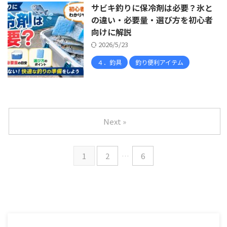
サビキ釣りに保冷剤は必要？氷と
の違い・必要量・選び方を初心者
向けに解説
2026/5/23
４．釣具
釣り便利アイテム
Next »
1
2
…
6