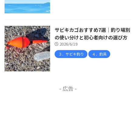
サビキカゴおすすめ7選｜釣り場別
の使い分けと初心者向けの選び方
2026/6/19
３．サビキ釣り
４．釣具
- 広告 -