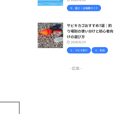
９．遊び・水族館ガイド
サビキカゴおすすめ7選｜釣
り場別の使い分けと初心者向
けの選び方
2026/6/19
３．サビキ釣り
４．釣具
- 広告 -