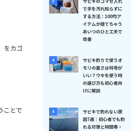
サビキのコマセ入れ
3
で手を汚れ知らずに
する方法：100均ア
イテムか捨てちゃう
あいつのひと工夫で
改善
）をカゴ
サビキ釣りで使うオ
4
モリの重さは何号が
いい？ウキを使う時
の選び方も初心者向
けに解説
うことで
サビキで釣れない原
5
因7選｜初心者でも釣
れる対策と時間帯・