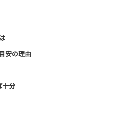
は
目安の理由
ば十分