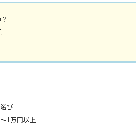
の？
配…
具選び
～1万円以上
い