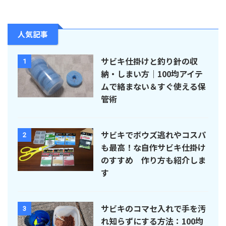
人気記事
サビキ仕掛けと釣り針の収
1
納・しまい方｜100均アイテ
ムで絡まない＆すぐ使える保
管術
サビキでボウズ逃れやコスパ
2
も最高！な自作サビキ仕掛け
のすすめ 作り方も紹介しま
す
サビキのコマセ入れで手を汚
3
れ知らずにする方法：100均