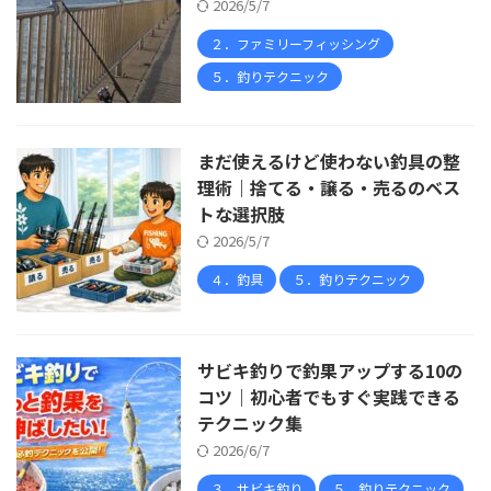
2026/5/7
２．ファミリーフィッシング
５．釣りテクニック
まだ使えるけど使わない釣具の整
理術｜捨てる・譲る・売るのベス
トな選択肢
2026/5/7
４．釣具
５．釣りテクニック
サビキ釣りで釣果アップする10の
コツ｜初心者でもすぐ実践できる
テクニック集
2026/6/7
３．サビキ釣り
５．釣りテクニック