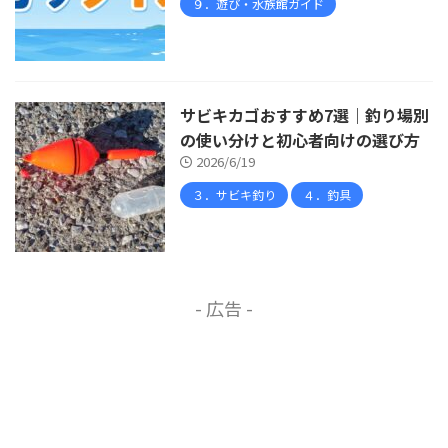
９．遊び・水族館ガイド
サビキカゴおすすめ7選｜釣り場別
の使い分けと初心者向けの選び方
2026/6/19
３．サビキ釣り
４．釣具
- 広告 -