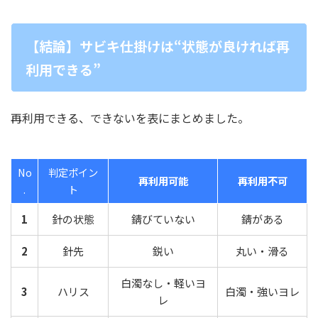
【結論】サビキ仕掛けは“状態が良ければ再
利用できる”
再利用できる、できないを表にまとめました。
No
判定ポイン
再利用可能
再利用不可
.
ト
1
針の状態
錆びていない
錆がある
2
針先
鋭い
丸い・滑る
白濁なし・軽いヨ
3
ハリス
白濁・強いヨレ
レ