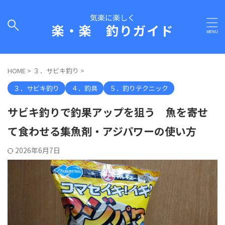
気楽に楽しく
楽・楽 釣りガイド
HOME
>
３．サビキ釣り
>
３．サビキ釣り
４．釣具
５．釣りテクニック
サビキ釣りで釣果アップを狙う 魚を寄せ
て食わせる集魚剤・アジパワーの使い方
2026年6月7日