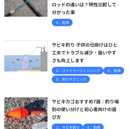
ロッドの違いは？特性比較して
分かった事
４．釣具
サビキ釣り 子供の仕掛けはひと
工夫でトラブル減少・扱いやす
さも向上します
２．ファミリーフィッシング
４．釣具
５．釣りテクニック
サビキカゴおすすめ7選｜釣り場
別の使い分けと初心者向けの選
び方
３．サビキ釣り
４．釣具