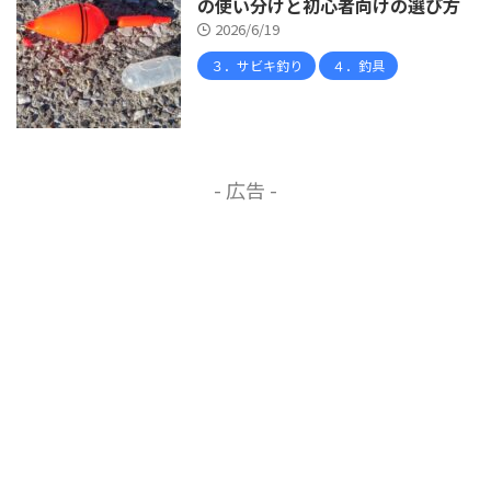
の使い分けと初心者向けの選び方
2026/6/19
３．サビキ釣り
４．釣具
- 広告 -