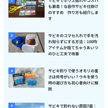
サビキでボウズ逃れやコスパ
2
も最高！な自作サビキ仕掛け
のすすめ 作り方も紹介しま
す
サビキのコマセ入れで手を汚
3
れ知らずにする方法：100均
アイテムか捨てちゃうあいつ
のひと工夫で改善
サビキ釣りで使うオモリの重
4
さは何号がいい？ウキを使う
時の選び方も初心者向けに解
説
サビキで釣れない原因7選｜
5