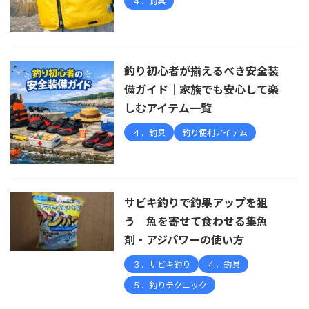
４．釣具
釣り初心者が揃えるべき安全装
備ガイド｜家族でも安心して楽
しむアイテム一覧
４．釣具
釣り便利アイテム
サビキ釣りで釣果アップを狙
う 魚を寄せて食わせる集魚
剤・アジパワーの使い方
３．サビキ釣り
４．釣具
５．釣りテクニック