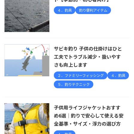
４．釣具
釣り便利アイテム
サビキ釣り 子供の仕掛けはひと
工夫でトラブル減少・扱いやす
さも向上します
２．ファミリーフィッシング
４．釣具
５．釣りテクニック
子供用ライフジャケットおすす
め6選｜釣りで安心して使える安
全基準・サイズ・浮力の選び方