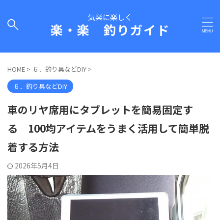
気楽に楽しく
楽・楽 釣りガイド
HOME
>
６．釣り具などDIY
>
６．釣り具などDIY
車のリヤ席用にタブレットを簡易固定す
る 100均アイテムをうまく活用して簡単脱
着する方法
2026年5月4日