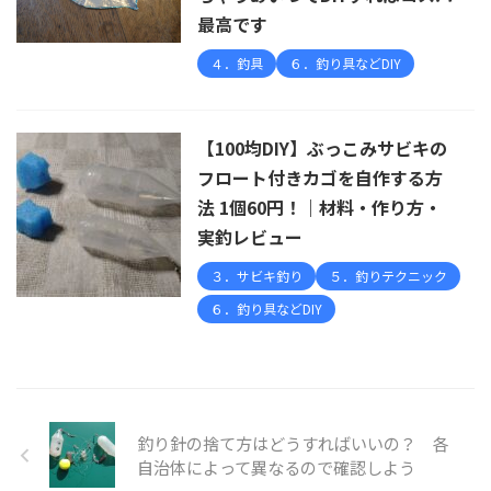
最高です
４．釣具
６．釣り具などDIY
【100均DIY】ぶっこみサビキの
フロート付きカゴを自作する方
法 1個60円！｜材料・作り方・
実釣レビュー
３．サビキ釣り
５．釣りテクニック
６．釣り具などDIY
釣り針の捨て方はどうすればいいの？ 各
自治体によって異なるので確認しよう