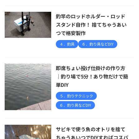
釣竿のロッドホルダー・ロッド
スタンド自作！ 捨てちゃうあい
つで格安製作
４．釣具
６．釣り具などDIY
即席ちょい投げ仕掛けの作り方
｜釣り場で5分！あり物だけで簡
単DIY
５．釣りテクニック
６．釣り具などDIY
サビキで使う魚のオトリを捨て
ちゃうあいつでDIYすればコスパ