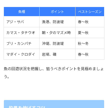
魚種
ポイント
ベストシーズン
アジ・サバ
漁港、防波堤
春〜秋
カマス・タチウオ
朝・夕のマズメ時
夏〜秋
ブリ・カンパチ
沖堤、防波堤
秋〜冬
マダイ・クロダイ
岩場、磯
春〜秋
魚の回遊状況を把握し、狙うべきポイントを見極めましょ
う。
釣果を伸ばすコツ