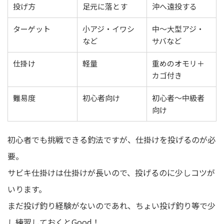
投げ方
足元に落とす
沖へ遠投する
ターゲット
小アジ・イワシ
中〜大型アジ・
など
サバなど
仕掛け
軽量
重めのオモリ＋
カゴ付き
難易度
初心者向け
初心者〜中級者
向け
初心者でも挑戦できる釣法ですが、仕掛けを投げるのが必
要。
サビキ仕掛けは仕掛けが長いので、投げるのに少しコツが
いります。
まだ投げ釣り経験がないのであれ、ちょい投げ釣り等で少
し練習しておくとGood！