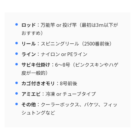
ロッド
：万能竿 or 投げ竿（最初は3ｍ以下が
おすすめ）
リール
：スピニングリール（2500番前後）
ライン
：ナイロン or PEライン
サビキ仕掛け
：6〜8号（ピンクスキンやハゲ
皮が一般的）
カゴ付きオモリ
：8号前後
アミエビ
：冷凍 or チューブタイプ
その他
：クーラーボックス、バケツ、フィッ
シュトングなど