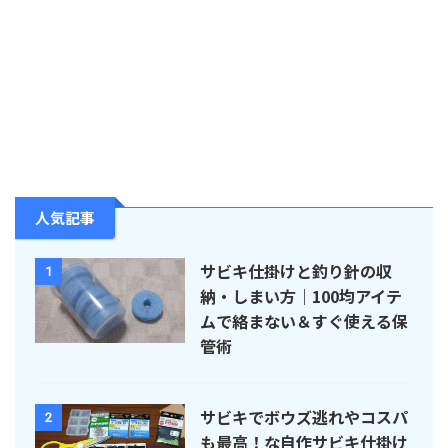
人気記事
サビキ仕掛けと釣り針の収
1
納・しまい方｜100均アイテ
ムで絡まない＆すぐ使える保
管術
サビキでボウズ逃れやコスパ
2
も最高！な自作サビキ仕掛け