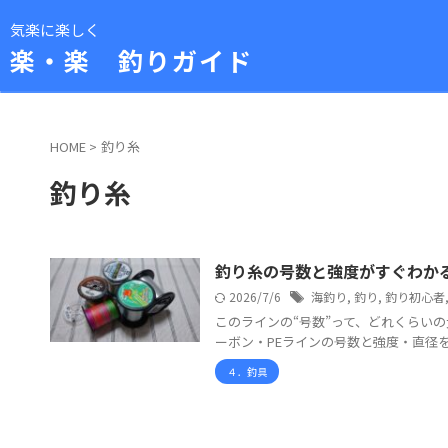
気楽に楽しく
楽・楽 釣りガイド
HOME
>
釣り糸
釣り糸
釣り糸の号数と強度がすぐわか
2026/7/6
海釣り
,
釣り
,
釣り初心者
このラインの“号数”って、どれくらい
ーボン・PEラインの号数と強度・直径を
４．釣具