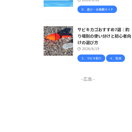
９．遊び・水族館ガイド
サビキカゴおすすめ7選｜釣
り場別の使い分けと初心者向
けの選び方
2026/6/19
３．サビキ釣り
４．釣具
- 広告 -