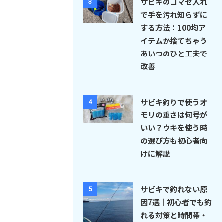
サビキのコマセ入れ
3
で手を汚れ知らずに
する方法：100均ア
イテムか捨てちゃう
あいつのひと工夫で
改善
サビキ釣りで使うオ
4
モリの重さは何号が
いい？ウキを使う時
の選び方も初心者向
けに解説
サビキで釣れない原
5
因7選｜初心者でも釣
れる対策と時間帯・