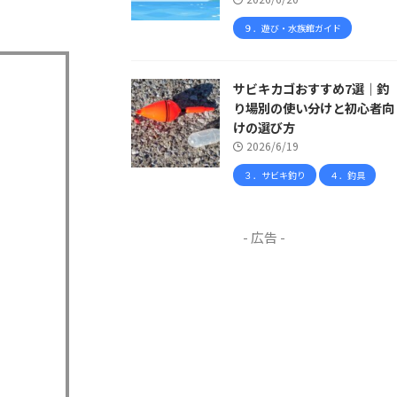
９．遊び・水族館ガイド
サビキカゴおすすめ7選｜釣
り場別の使い分けと初心者向
けの選び方
2026/6/19
３．サビキ釣り
４．釣具
- 広告 -