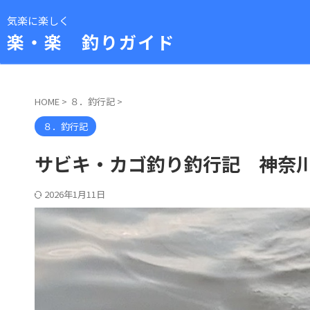
気楽に楽しく
楽・楽 釣りガイド
HOME
>
８．釣行記
>
８．釣行記
サビキ・カゴ釣り釣行記 神奈川東
2026年1月11日