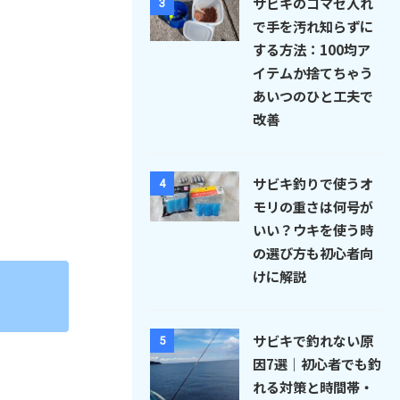
サビキのコマセ入れ
3
で手を汚れ知らずに
する方法：100均ア
イテムか捨てちゃう
あいつのひと工夫で
改善
サビキ釣りで使うオ
4
モリの重さは何号が
いい？ウキを使う時
の選び方も初心者向
けに解説
サビキで釣れない原
5
因7選｜初心者でも釣
れる対策と時間帯・