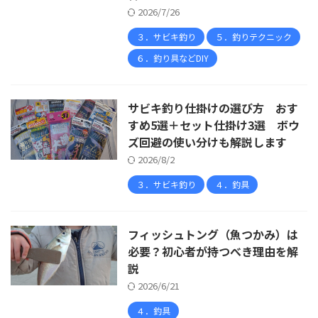
2026/7/26
３．サビキ釣り
５．釣りテクニック
６．釣り具などDIY
サビキ釣り仕掛けの選び方 おす
すめ5選＋セット仕掛け3選 ボウ
ズ回避の使い分けも解説します
2026/8/2
３．サビキ釣り
４．釣具
フィッシュトング（魚つかみ）は
必要？初心者が持つべき理由を解
説
2026/6/21
４．釣具