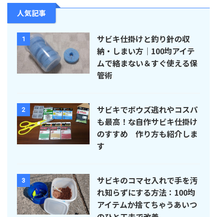
人気記事
サビキ仕掛けと釣り針の収
1
納・しまい方｜100均アイテ
ムで絡まない＆すぐ使える保
管術
サビキでボウズ逃れやコスパ
2
も最高！な自作サビキ仕掛け
のすすめ 作り方も紹介しま
す
サビキのコマセ入れで手を汚
3
れ知らずにする方法：100均
アイテムか捨てちゃうあいつ
のひと工夫で改善