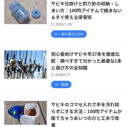
サビキ仕掛けと釣り針の収納・し
まい方｜100均アイテムで絡まない
＆すぐ使える保管術
2026/7/26
６．釣り具などDIY
初心者向けサビキ竿27本を徹底比
較｜調べすぎて分かった最適な1本
と選び方の全知識
2026/5/4
４．釣具
サビキのコマセ入れで手を汚れ知
らずにする方法：100均アイテムか
捨てちゃうあいつのひと工夫で改
善