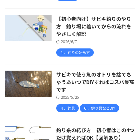
【初心者向け】サビキ釣りのやり
方｜釣り場に着いてからの流れを
やさしく解説
2026/6/7
１．釣りの始め方
サビキで使う魚のオトリを捨てち
ゃうあいつでDIYすればコスパ最高
です
2025/5/25
４．釣具
６．釣り具などDIY
釣り糸の結び方｜初心者はこの4つ
だけ覚えればOK【図解あり】