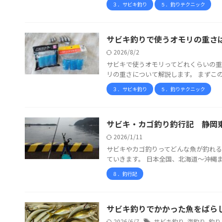
３．サビキ釣り
５．釣りテクニック
サビキ釣りで使うオモリの重さ
2026/8/2
サビキで使うオモリってどれくらいの重
リの重さについて解説します。 まずこの疑
３．サビキ釣り
５．釣りテクニック
サビキ・カゴ釣り釣行記 静岡東
2026/1/11
サビキやカゴ釣りってどんな魚が釣れる
ていきます。 日本全国、北海道～沖縄ま
８．釣行記
サビキ釣りでかかった魚をばら
2026/6/7
サビキ釣り
,
海釣り
,
釣り