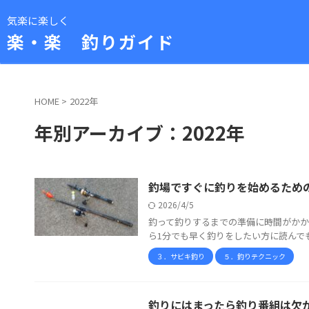
気楽に楽しく
楽・楽 釣りガイド
HOME
>
2022年
年別アーカイブ：2022年
釣場ですぐに釣りを始めるため
2026/4/5
釣って釣りするまでの準備に時間がかか
ら1分でも早く釣りをしたい方に読んでも
３．サビキ釣り
５．釣りテクニック
釣りにはまったら釣り番組は欠