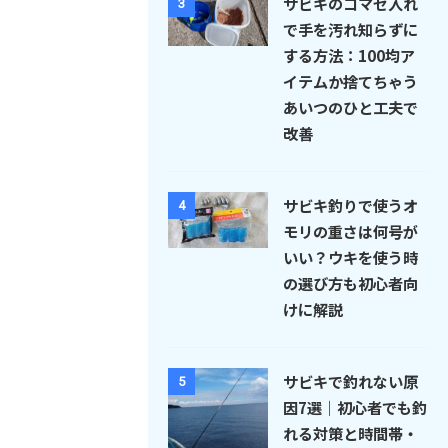
サビキのコマセ入れ
3
で手を汚れ知らずに
する方法：100均ア
イテムか捨てちゃう
あいつのひと工夫で
改善
サビキ釣りで使うオ
4
モリの重さは何号が
いい？ウキを使う時
の選び方も初心者向
けに解説
サビキで釣れない原
5
因7選｜初心者でも釣
れる対策と時間帯・