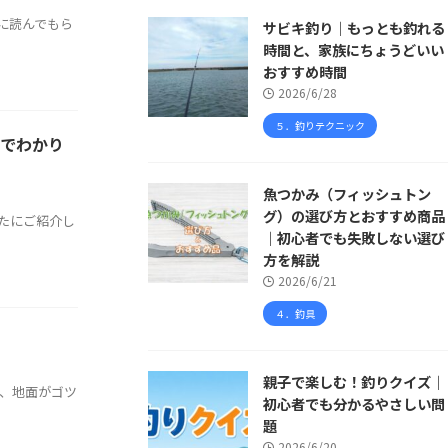
に読んでもら
サビキ釣り｜もっとも釣れる
時間と、家族にちょうどいい
おすすめ時間
2026/6/28
５．釣りテクニック
解でわかり
魚つかみ（フィッシュトン
グ）の選び方とおすすめ商品
たにご紹介し
｜初心者でも失敗しない選び
方を解説
2026/6/21
４．釣具
親子で楽しむ！釣りクイズ｜
は、地面がゴツ
初心者でも分かるやさしい問
題
2026/6/20