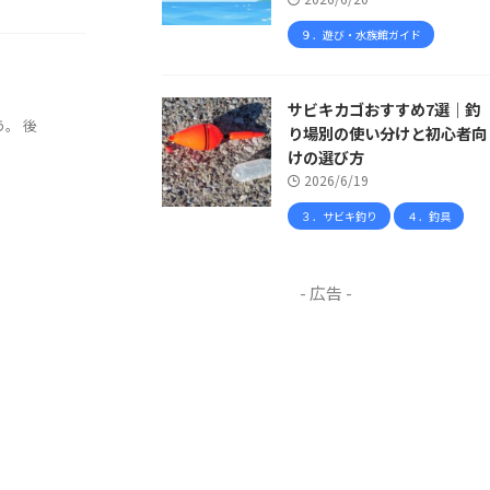
９．遊び・水族館ガイド
サビキカゴおすすめ7選｜釣
。 後
り場別の使い分けと初心者向
けの選び方
2026/6/19
３．サビキ釣り
４．釣具
- 広告 -