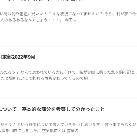
い時は釣り番組が見たい！ こんな状況になってませんか？ そう、我が家で今
のあるあるなんでしょう・・・。 今回は ...
部2022年9月
んだろう？ なんて思われている方に向けて、私が実際に釣った魚を釣行記と
だと場所によって釣れる魚も変わってくるので釣 ...
について 基本的な部分を考察して分かったこと
だろう？ という疑問について考えていきたいと思います。 言うまでもなく
を目的にしました。 空気抵抗とは 言葉の ...